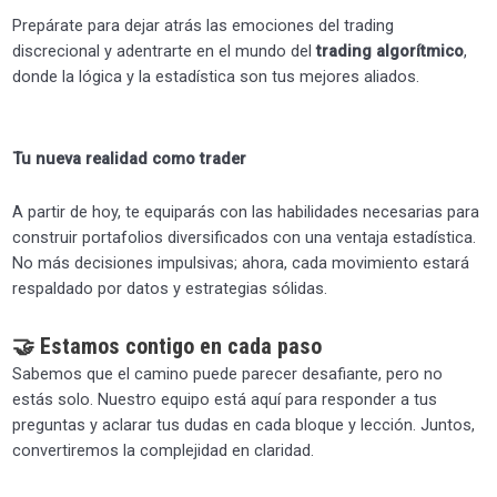
Fxdreema
Prepárate para dejar atrás las emociones del trading
discrecional y adentrarte en el mundo del
trading algorítmico
,
Bloque IV: Creación de sistemas de trading
0/8
donde la lógica y la estadística son tus mejores aliados.
Bloque V: Optimizaciones de Sistemas y
0/7
Creación de Porfolios
Tu nueva realidad como trader
Bloque VI: Algoritmos con Historia
0/7
A partir de hoy, te equiparás con las habilidades necesarias para
Bloque VII: De la Simulación a la Realidad —
construir portafolios diversificados con una ventaja estadística.
Cómo poner tus algoritmos a trabajar en
No más decisiones impulsivas; ahora, cada movimiento estará
0/4
cuenta real
respaldado por datos y estrategias sólidas.
Fxdreema en Metatrader 5
0/6
🤝
Estamos contigo en cada paso
Sabemos que el camino puede parecer desafiante, pero no
Algoritmos con un enfoque manual. (Método
estás solo. Nuestro equipo está aquí para responder a tus
0/3
de Activación y Reseteo)
preguntas y aclarar tus dudas en cada bloque y lección. Juntos,
convertiremos la complejidad en claridad.
¿Y ahora qué?
0/2