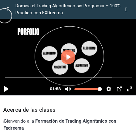
Domina el Trading Algorítmico sin Programar – 100%
Práctico con FXDreema
Bienvenidos!!
0/3
:)
02:00
Explorando la Plataforma
02:10
Acceder a la comunidad (Discord)
Bloque I: Iniciándose en FXdreema
0/5
Conocimientos Previos ¿Por qué este bloque
0/10
es clave antes de empezar con FXDREEMA?
Acerca de las clases
Bloque II: Explorando Fxdreema
0/11
¡Bienvenido a la
Formación de Trading Algorítmico con
Fxdreema
!
Bloque III: Money management / Explorando
0/11