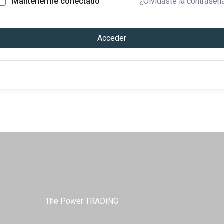
¿Olvidaste la contraseñ
Mantenerme conectado
Acceder
The Power TRADING