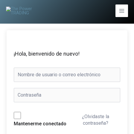
Ir
al
Main
contenido
Men
¡Hola, bienvenido de nuevo!
¿Olvidaste la
contraseña?
Mantenerme conectado