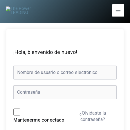
Ir
al
Main
contenido
Men
¡Hola, bienvenido de nuevo!
¿Olvidaste la
contraseña?
Mantenerme conectado