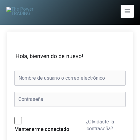
Ir
al
Main
contenido
Men
¡Hola, bienvenido de nuevo!
¿Olvidaste la
contraseña?
Mantenerme conectado