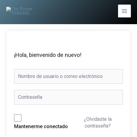
Ir
al
Main
contenido
Men
¡Hola, bienvenido de nuevo!
¿Olvidaste la
contraseña?
Mantenerme conectado