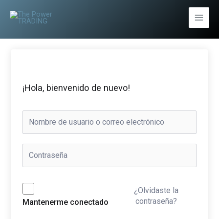
Ir
al
Main
contenido
Men
¡Hola, bienvenido de nuevo!
¿Olvidaste la
contraseña?
Mantenerme conectado