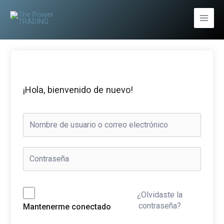
Ir
al
Main
contenido
Men
¡Hola, bienvenido de nuevo!
¿Olvidaste la
contraseña?
Mantenerme conectado