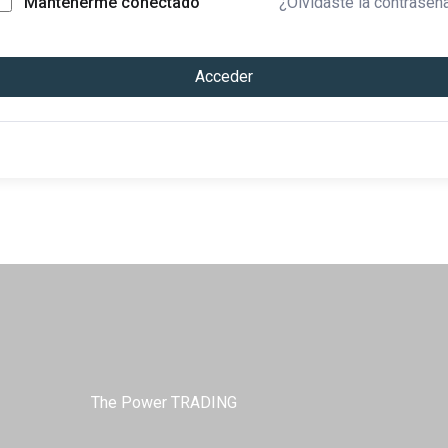
¿Olvidaste la contraseñ
Mantenerme conectado
Acceder
The Power TRADING