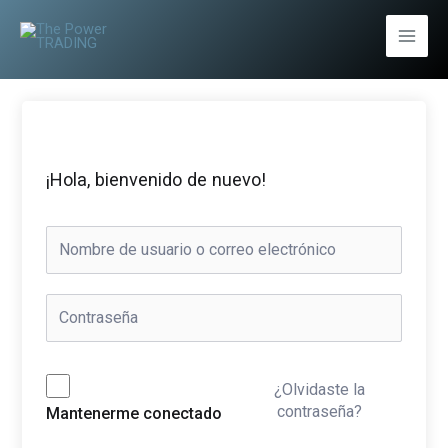
Ir
al
Main
contenido
Men
¡Hola, bienvenido de nuevo!
¿Olvidaste la
contraseña?
Mantenerme conectado