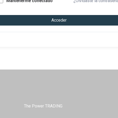
¿Olvidaste la contraseñ
Mantenerme conectado
Acceder
The Power TRADING