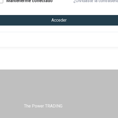
¿Olvidaste la contraseñ
Mantenerme conectado
Acceder
The Power TRADING