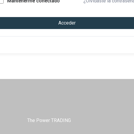
¿Olvidaste la contraseñ
Mantenerme conectado
Acceder
The Power TRADING