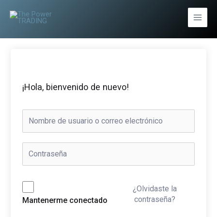
Ir
al
Main
contenido
Men
¡Hola, bienvenido de nuevo!
¿Olvidaste la
contraseña?
Mantenerme conectado