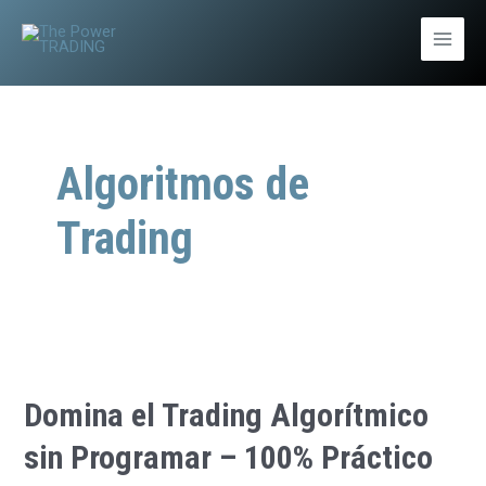
Ir
al
Main
contenido
Men
Algoritmos de
Trading
Domina el Trading Algorítmico
sin Programar – 100% Práctico