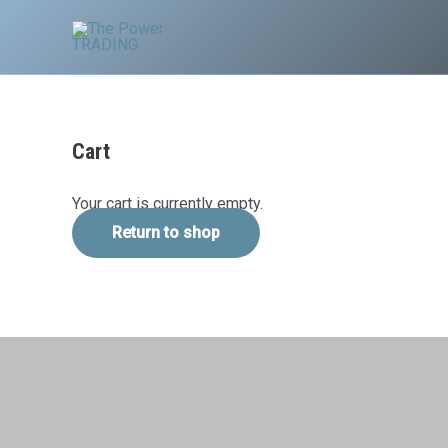
Ir
al
contenido
Cart
Your cart is currently empty.
Return to shop